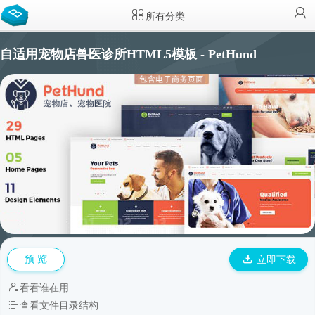
所有分类
自适用宠物店兽医诊所HTML5模板 - PetHund
预 览
立即下载
看看谁在用
查看文件目录结构