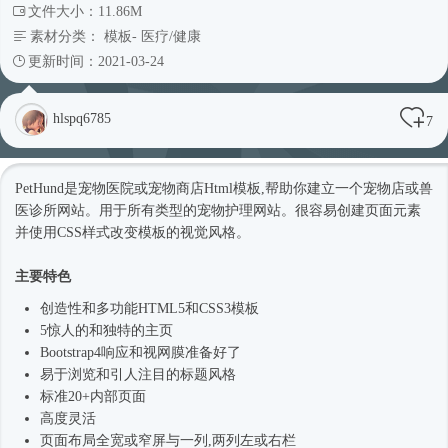
文件大小：11.86M
素材分类：
模板
-
医疗/健康
更新时间：2021-03-24
hlspq6785
7
PetHund是宠物医院或宠物商店
Html模板
,帮助你建立一个宠物店或兽
医诊所网站。用于所有类型的宠物护理网站。很容易创建页面元素
并使用CSS样式改变模板的视觉风格。
主要特色
创造性和多功能HTML5和CSS3模板
5惊人的和独特的主页
Bootstrap4
响应和视网膜准备好了
易于浏览和引人注目的标题风格
标准20+内部页面
高度灵活
页面布局全宽或窄屏与一列,两列左或右栏