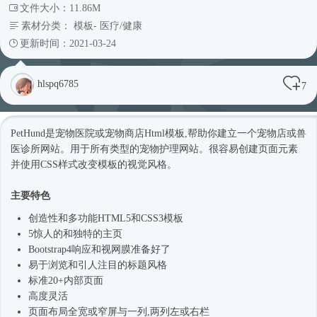
文件大小：11.86M
素材分类：
模板
-
医疗/健康
更新时间：2021-03-24
hlspq6785
7
PetHund是宠物医院或宠物商店
Html模板
,帮助你建立一个宠物店或兽
医诊所网站。用于所有类型的宠物护理网站。很容易创建页面元素
并使用CSS样式改变模板的视觉风格。
主要特色
创造性和多功能HTML5和CSS3模板
5惊人的和独特的主页
Bootstrap4
响应和视网膜准备好了
易于浏览和引人注目的标题风格
标准20+内部页面
高度灵活
页面布局全宽或窄屏与一列,两列左或右栏