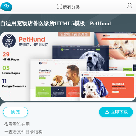
所有分类
自适用宠物店兽医诊所HTML5模板 - PetHund
预 览
立即下载
看看谁在用
查看文件目录结构