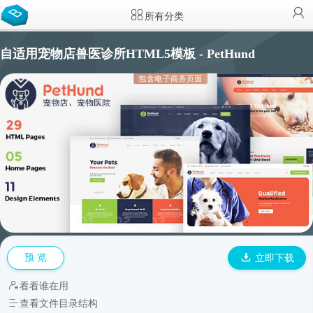
所有分类
自适用宠物店兽医诊所HTML5模板 - PetHund
预 览
立即下载
看看谁在用
查看文件目录结构