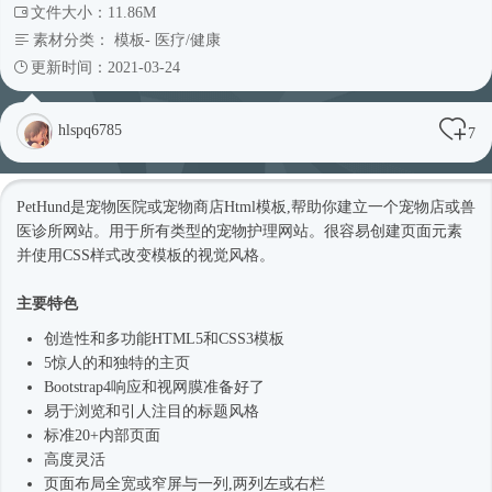
文件大小：11.86M
素材分类：
模板
-
医疗/健康
更新时间：2021-03-24
hlspq6785
7
PetHund是宠物医院或宠物商店
Html模板
,帮助你建立一个宠物店或兽
医诊所网站。用于所有类型的宠物护理网站。很容易创建页面元素
并使用CSS样式改变模板的视觉风格。
主要特色
创造性和多功能HTML5和CSS3模板
5惊人的和独特的主页
Bootstrap4
响应和视网膜准备好了
易于浏览和引人注目的标题风格
标准20+内部页面
高度灵活
页面布局全宽或窄屏与一列,两列左或右栏