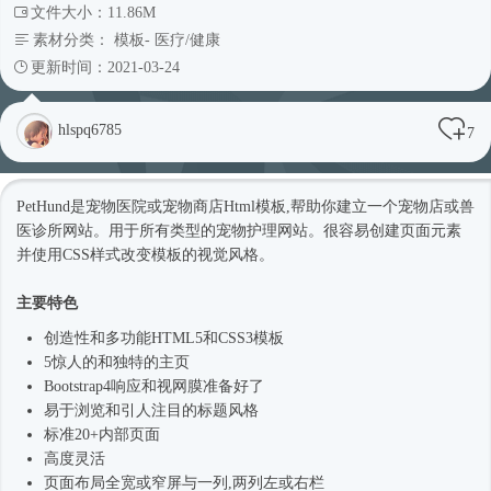
文件大小：11.86M
素材分类：
模板
-
医疗/健康
更新时间：2021-03-24
hlspq6785
7
PetHund是宠物医院或宠物商店
Html模板
,帮助你建立一个宠物店或兽
医诊所网站。用于所有类型的宠物护理网站。很容易创建页面元素
并使用CSS样式改变模板的视觉风格。
主要特色
创造性和多功能HTML5和CSS3模板
5惊人的和独特的主页
Bootstrap4
响应和视网膜准备好了
易于浏览和引人注目的标题风格
标准20+内部页面
高度灵活
页面布局全宽或窄屏与一列,两列左或右栏