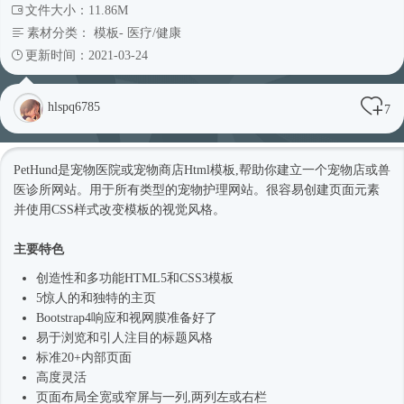
文件大小：11.86M
素材分类：
模板
-
医疗/健康
更新时间：2021-03-24
hlspq6785
7
PetHund是宠物医院或宠物商店
Html模板
,帮助你建立一个宠物店或兽
医诊所网站。用于所有类型的宠物护理网站。很容易创建页面元素
并使用CSS样式改变模板的视觉风格。
主要特色
创造性和多功能HTML5和CSS3模板
5惊人的和独特的主页
Bootstrap4
响应和视网膜准备好了
易于浏览和引人注目的标题风格
标准20+内部页面
高度灵活
页面布局全宽或窄屏与一列,两列左或右栏