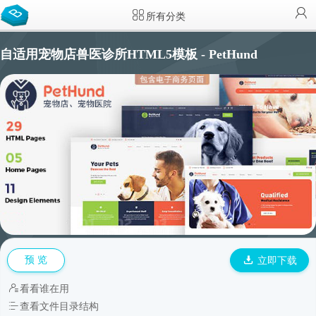
所有分类
自适用宠物店兽医诊所HTML5模板 - PetHund
预 览
立即下载
看看谁在用
查看文件目录结构